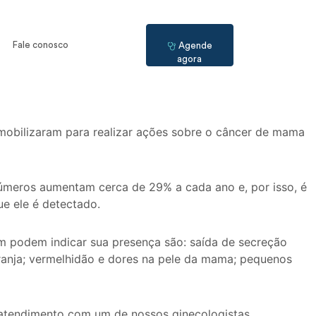
Fale conosco
Agende
agora
mobilizaram para realizar ações sobre o câncer de mama
números aumentam cerca de 29% a cada ano e, por isso, é
e ele é detectado.
 podem indicar sua presença são: saída de secreção
ranja; vermelhidão e dores na pele da mama; pequenos
atendimento com um de nossos ginecologistas.