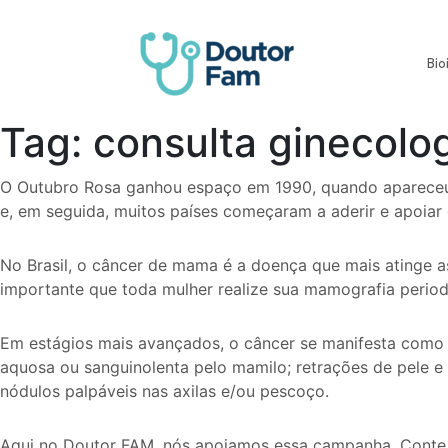
Doutor FAM
Doutor FAM
Bio
Tag:
consulta ginecolog
O Outubro Rosa ganhou espaço em 1990, quando apareceu p
e, em seguida, muitos países começaram a aderir e apoiar
No Brasil, o câncer de mama é a doença que mais atinge a
importante que toda mulher realize sua mamografia period
Em estágios mais avançados, o câncer se manifesta como
aquosa ou sanguinolenta pelo mamilo; retrações de pele 
nódulos palpáveis nas axilas e/ou pescoço.
Aqui no Doutor FAM, nós apoiamos essa campanha. Conte 