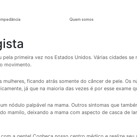
impedância
Quem somos
← Voltar
(Menu /
)
ista
ela primeira vez nos Estados Unidos. Várias cidades se 
 o movimento.
s mulheres, ficando atrás somente do câncer de pele. Os 
icamente, já que na maioria das vezes é por esse exame qu
 um nódulo palpável na mama. Outros sintomas que também
e do mamilo, deixando a mama com aspecto de casca de la
com a gente! Conheça nosso centro médico e realize seu 