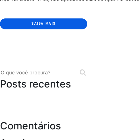
SAIBA MAIS
Posts recentes
Novembro Azul – um Toque pela Vida
A importante história por trás do Outubro Rosa!
Doutor FAM: estamos realizando teste de covid-19 na uni
Comentários